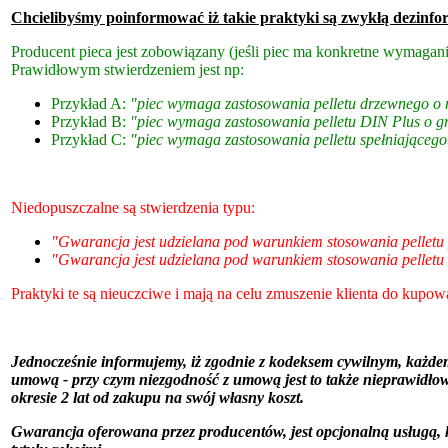
Chcielibyśmy poinformować iż takie praktyki są zwykłą dezinform
Producent pieca jest zobowiązany (jeśli piec ma konkretne wymagani
Prawidłowym stwierdzeniem jest np:
Przykład A:
"piec wymaga zastosowania pelletu drzewnego o
Przykład B:
"piec wymaga zastosowania pelletu DIN Plus o g
Przykład C:
"piec wymaga zastosowania pelletu spełniające
Niedopuszczalne są stwierdzenia typu:
"Gwarancja jest udzielana pod warunkiem stosowania pellet
"Gwarancja jest udzielana pod warunkiem stosowania pelletu
Praktyki te są nieuczciwe i mają na celu zmuszenie klienta do kupowa
Jednocześnie informujemy, iż zgodnie z kodeksem cywilnym, każdem
umową - przy czym niezgodność z umową jest to także nieprawidłowe
okresie 2 lat od zakupu na swój własny koszt.
Gwarancja oferowana przez producentów, jest opcjonalną usługą, 