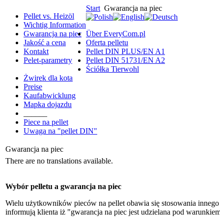
Start
Gwarancja na piec
Pellet vs. Heizöl
Wichtig Information
Gwarancja na piec
Über EveryCom.pl
Jakość a cena
Oferta pelletu
Kontakt
Pellet DIN PLUS/EN A1
Pelet-parametry
Pellet DIN 51731/EN A2
Ściółka Tierwohl
Żwirek dla kota
Preise
Kaufabwicklung
Mapka dojazdu
______
Piece na pellet
Uwaga na "pellet DIN"
Gwarancja na piec
There are no translations available.
Wybór pelletu a gwarancja na piec
Wielu użytkowników pieców na pellet obawia się stosowania innego pe
informują klienta iż "gwarancja na piec jest udzielana pod warunkie