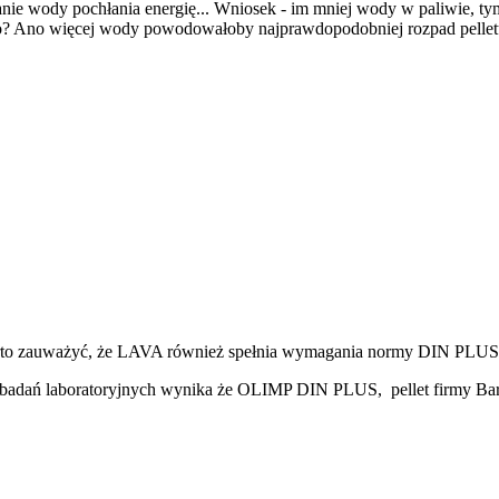
anie wody pochłania energię... Wniosek - im mniej wody w paliwie, 
o? Ano więcej wody powodowałoby najprawdopodobniej rozpad pelletu, 
arto zauważyć, że LAVA również spełnia wymagania normy DIN PLUS je
lizy badań laboratoryjnych wynika że OLIMP DIN PLUS, pellet firmy 