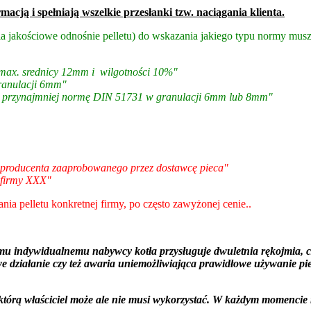
acją i spełniają wszelkie przesłanki tzw. naciągania klienta.
a jakościowe odnośnie pelletu) do wskazania jakiego typu normy muszą 
 max. srednicy 12mm i wilgotności 10%"
ranulacji 6mm"
go przynajmniej normę DIN 51731 w granulacji 6mm lub 8mm"
u producenta zaaprobowanego przez dostawcę pieca"
 firmy XXX"
nia pelletu konkretnej firmy, po często zawyżonej cenie..
u indywidualnemu nabywcy kotła przysługuje dwuletnia rękojmia, cz
 działanie czy też awaria uniemożliwiająca prawidłowe używanie piec
którą właściciel może ale nie musi wykorzystać. W każdym momencie 