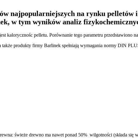
rów najpopularniejszych na rynku pelletó
inek, w tym wyników analiz fizykochemiczn
t kalorycznośc pelletu. Porównanie tego parametru przedstawiono na
także produkty firmy Barlinek spełniają wymagania normy DIN PLU
 drewna: świeże drewno ma nawet ponad 50% wilgotności (składa się